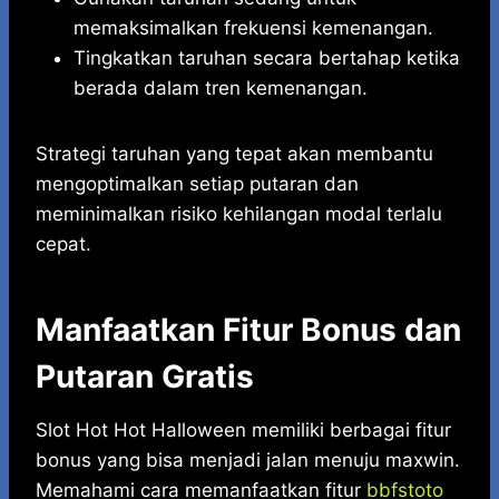
memaksimalkan frekuensi kemenangan.
Tingkatkan taruhan secara bertahap ketika
berada dalam tren kemenangan.
Strategi taruhan yang tepat akan membantu
mengoptimalkan setiap putaran dan
meminimalkan risiko kehilangan modal terlalu
cepat.
Manfaatkan Fitur Bonus dan
Putaran Gratis
Slot Hot Hot Halloween memiliki berbagai fitur
bonus yang bisa menjadi jalan menuju maxwin.
Memahami cara memanfaatkan fitur
bbfstoto