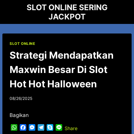
Skip
SLOT ONLINE SERING
to
JACKPOT
content
SLOT ONLINE
Strategi Mendapatkan
Maxwin Besar Di Slot
Hot Hot Halloween
08/26/2025
Bagikan
W
F
M
T
S
L
Share