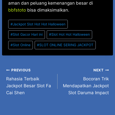
aman dan peluang kemenangan besar di
bbfstoto
bisa dimaksimalkan.
Post
#
Jackpot Slot Hot Hot Halloween
Tags:
#
Slot Gacor Hari ini
#
Slot Hot Hot Halloween
#
Slot Online
#
SLOT ONLINE SERING JACKPOT
Post
PREVIOUS
NEXT
Rahasia Terbaik
Bocoran Trik
navigation
Jackpot Besar Slot Fa
Mendapatkan Jackpot
Cai Shen
Slot Daruma Impact