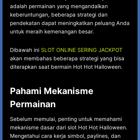
adalah permainan yang mengandalkan
keberuntungan, beberapa strategi dan
pendekatan dapat meningkatkan peluang Anda
untuk meraih kemenangan besar.
Dibawah ini
SLOT ONLINE SERING JACKPOT
akan membahas beberapa strategi yang bisa
diterapkan saat bermain Hot Hot Halloween.
Pahami Mekanisme
Permainan
Sebelum memulai, penting untuk memahami
mekanisme dasar dari slot Hot Hot Halloween.
Mengetahui cara kerja simbol, paylines, dan