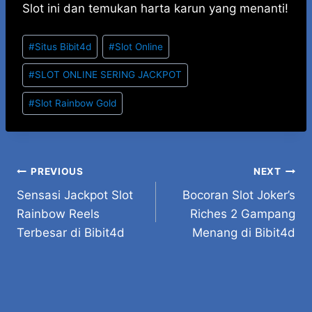
Slot ini dan temukan harta karun yang menanti!
Post
#
Situs Bibit4d
#
Slot Online
Tags:
#
SLOT ONLINE SERING JACKPOT
#
Slot Rainbow Gold
Post
PREVIOUS
NEXT
Sensasi Jackpot Slot
Bocoran Slot Joker’s
navigation
Rainbow Reels
Riches 2 Gampang
Terbesar di Bibit4d
Menang di Bibit4d