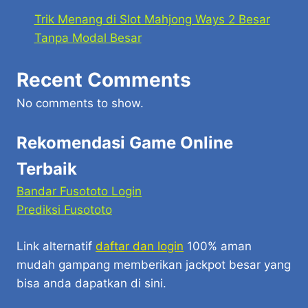
Trik Menang di Slot Mahjong Ways 2 Besar
Tanpa Modal Besar
Recent Comments
No comments to show.
Rekomendasi Game Online
Terbaik
Bandar Fusototo Login
Prediksi Fusototo
Link alternatif
daftar dan login
100% aman
mudah gampang memberikan jackpot besar yang
bisa anda dapatkan di sini.