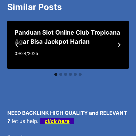
Similar Posts
Panduan Slot Online Club Tropicana
Agar Bisa Jackpot Harian
09/24/2025
NEED BACKLINK HIGH QUALITY and RELEVANT
?
let us help.
click here