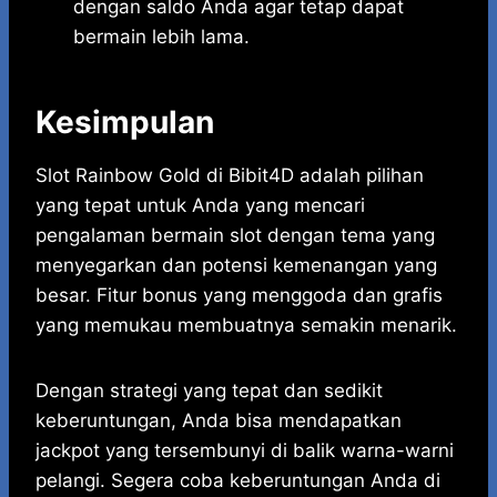
dengan saldo Anda agar tetap dapat
bermain lebih lama.
Kesimpulan
Slot Rainbow Gold di Bibit4D adalah pilihan
yang tepat untuk Anda yang mencari
pengalaman bermain slot dengan tema yang
menyegarkan dan potensi kemenangan yang
besar. Fitur bonus yang menggoda dan grafis
yang memukau membuatnya semakin menarik.
Dengan strategi yang tepat dan sedikit
keberuntungan, Anda bisa mendapatkan
jackpot yang tersembunyi di balik warna-warni
pelangi. Segera coba keberuntungan Anda di