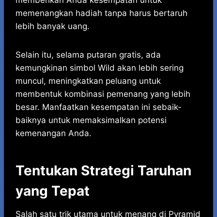
memberikan Anda kesempatan untuk
memenangkan hadiah tanpa harus bertaruh
lebih banyak uang.
Selain itu, selama putaran gratis, ada
kemungkinan simbol Wild akan lebih sering
muncul, meningkatkan peluang untuk
membentuk kombinasi pemenang yang lebih
besar. Manfaatkan kesempatan ini sebaik-
baiknya untuk memaksimalkan potensi
kemenangan Anda.
Tentukan Strategi Taruhan
yang Tepat
Salah satu trik utama untuk menang di Pyramid