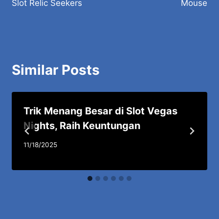
Slot Relic Seekers
Mouse
Similar Posts
Trik Menang Besar di Slot Vegas
Nights, Raih Keuntungan
11/18/2025