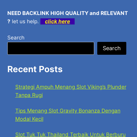
NEED BACKLINK HIGH QUALITY and RELEVANT
?
let us help.
click here
Search
Search
Recent Posts
Strategi Ampuh Menang Slot Viking’s Plunder
Tanpa Rugi
Tips Menang Slot Gravity Bonanza Dengan
Modal Kecil
Slot Tuk Tuk Thailand Terbaik Untuk Berburu