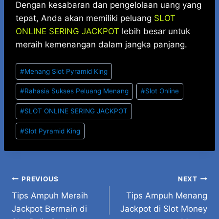
Dengan kesabaran dan pengelolaan uang yang
tepat, Anda akan memiliki peluang
SLOT
ONLINE SERING JACKPOT
lebih besar untuk
meraih kemenangan dalam jangka panjang.
Post
#
Menang Slot Pyramid King
Tags:
#
Rahasia Sukses Peluang Menang
#
Slot Online
#
SLOT ONLINE SERING JACKPOT
#
Slot Pyramid King
Post
PREVIOUS
NEXT
Tips Ampuh Meraih
Tips Ampuh Menang
navigation
Jackpot Bermain di
Jackpot di Slot Money