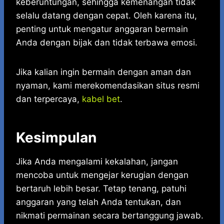
keberuntungan, sehingga kemenangan tidak
selalu datang dengan cepat. Oleh karena itu,
penting untuk mengatur anggaran bermain
Anda dengan bijak dan tidak terbawa emosi.
Jika kalian ingin bermain dengan aman dan
nyaman, kami merekomendasikan situs resmi
dan terpercaya,
kabel bet
.
Kesimpulan
Jika Anda mengalami kekalahan, jangan
mencoba untuk mengejar kerugian dengan
bertaruh lebih besar. Tetap tenang, patuhi
anggaran yang telah Anda tentukan, dan
nikmati permainan secara bertanggung jawab.