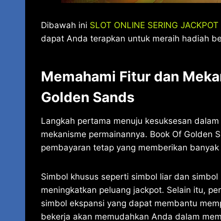
Dibawah ini
SLOT ONLINE SERING JACKPOT
dapat Anda terapkan untuk meraih hadiah be
Memahami Fitur dan Meka
Golden Sands
Langkah pertama menuju kesuksesan dalam b
mekanisme permainannya. Book Of Golden San
pembayaran tetap yang memberikan banyak 
Simbol khusus seperti simbol liar dan simbo
meningkatkan peluang jackpot. Selain itu, pe
simbol ekspansi yang dapat membantu mempe
bekerja akan memudahkan Anda dalam memb