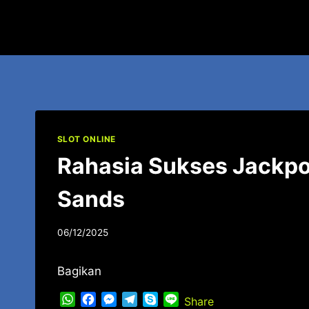
Skip
to
content
SLOT ONLINE
Rahasia Sukses Jackpo
Sands
06/12/2025
Bagikan
W
F
M
T
S
L
Share