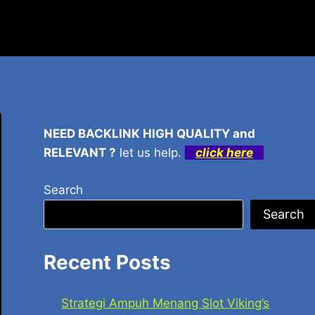
NEED BACKLINK HIGH QUALITY and
RELEVANT ?
let us help.
click here
Search
Search
Recent Posts
Strategi Ampuh Menang Slot Viking’s