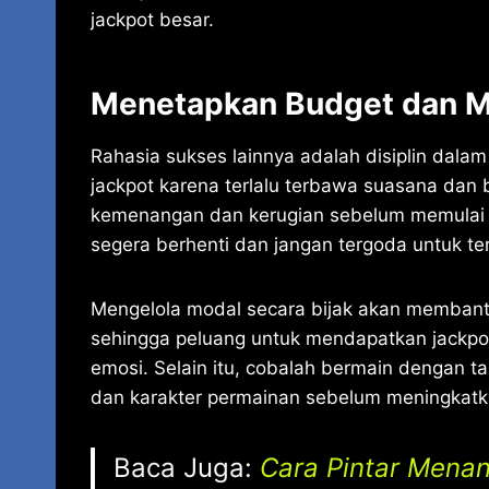
jackpot besar.
Menetapkan Budget dan M
Rahasia sukses lainnya adalah disiplin dala
jackpot karena terlalu terbawa suasana dan 
kemenangan dan kerugian sebelum memulai p
segera berhenti dan jangan tergoda untuk te
Mengelola modal secara bijak akan membant
sehingga peluang untuk mendapatkan jackpot 
emosi. Selain itu, cobalah bermain dengan t
dan karakter permainan sebelum meningkatk
Baca Juga:
Cara Pintar Menan