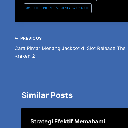
Tags:
#
SLOT ONLINE SERING JACKPOT
Post
PREVIOUS
Cara Pintar Menang Jackpot di Slot Release The
navigation
Kraken 2
Similar Posts
Strategi Efektif Memahami