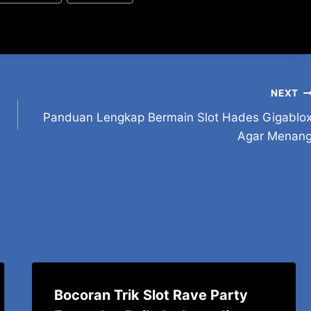
NEXT
Panduan Lengkap Bermain Slot Hades Gigablo
Agar Menan
Bocoran Trik Slot Rave Party