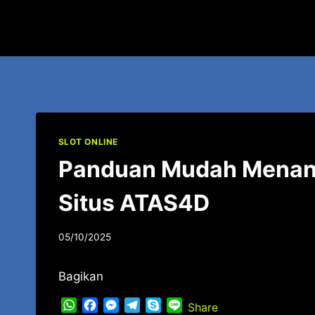
Skip
to
content
SLOT ONLINE
Panduan Mudah Menang 
Situs ATAS4D
05/10/2025
Bagikan
W
F
M
T
S
L
Share