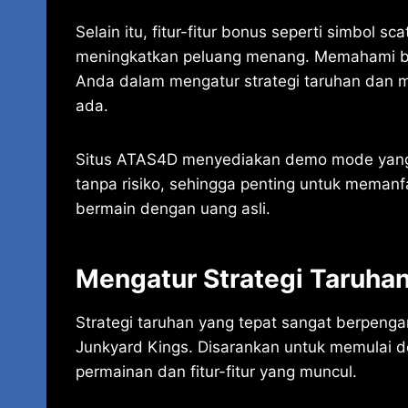
Selain itu, fitur-fitur bonus seperti simbol s
meningkatkan peluang menang. Memahami bag
Anda dalam mengatur strategi taruhan dan
ada.
Situs ATAS4D menyediakan demo mode yang
tanpa risiko, sehingga penting untuk memanfa
bermain dengan uang asli.
Mengatur Strategi Taruhan
Strategi taruhan yang tepat sangat berpenga
Junkyard Kings. Disarankan untuk memulai d
permainan dan fitur-fitur yang muncul.