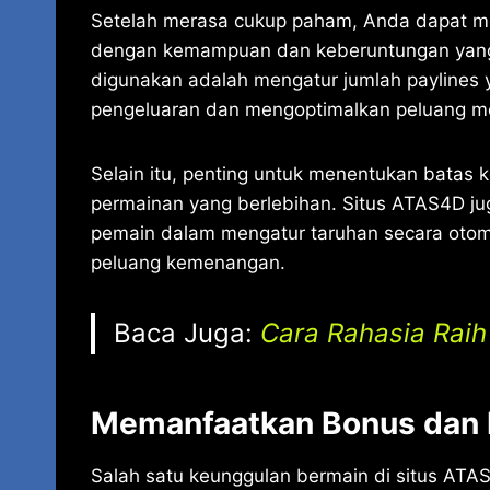
Setelah merasa cukup paham, Anda dapat me
dengan kemampuan dan keberuntungan yang 
digunakan adalah mengatur jumlah paylines y
pengeluaran dan mengoptimalkan peluang m
Selain itu, penting untuk menentukan batas 
permainan yang berlebihan. Situs ATAS4D j
pemain dalam mengatur taruhan secara otomat
peluang kemenangan.
Baca Juga:
Cara Rahasia Raih 
Memanfaatkan Bonus dan 
Salah satu keunggulan bermain di situs ATA