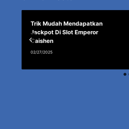
Trik Mudah Mendapatkan
Jackpot Di Slot Emperor
Caishen
02/27/2025