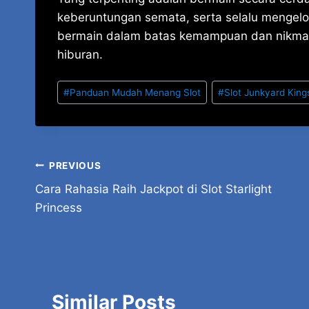
keberuntungan semata, serta selalu mengelo
bermain dalam batas kemampuan dan nikmat
hiburan.
Post
#
Panduan Mudah Menang Slot
#
Slot Junkyard King
Tags:
Post
PREVIOUS
Cara Rahasia Raih Jackpot di Slot Starlight
navigation
Princess
Similar Posts