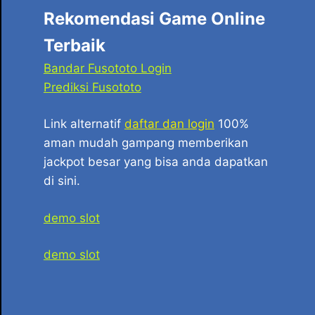
Rekomendasi Game Online
Terbaik
Bandar Fusototo Login
Prediksi Fusototo
Link alternatif
daftar dan login
100%
aman mudah gampang memberikan
jackpot besar yang bisa anda dapatkan
di sini.
demo slot
demo slot