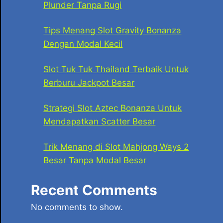
Plunder Tanpa Rugi
Tips Menang Slot Gravity Bonanza
Dengan Modal Kecil
Slot Tuk Tuk Thailand Terbaik Untuk
Berburu Jackpot Besar
Strategi Slot Aztec Bonanza Untuk
Mendapatkan Scatter Besar
Trik Menang di Slot Mahjong Ways 2
Besar Tanpa Modal Besar
Recent Comments
No comments to show.