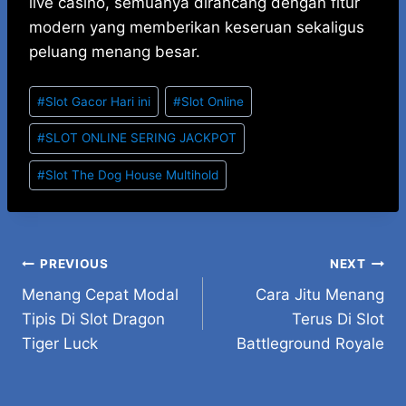
live casino, semuanya dirancang dengan fitur
modern yang memberikan keseruan sekaligus
peluang menang besar.
Post
#
Slot Gacor Hari ini
#
Slot Online
Tags:
#
SLOT ONLINE SERING JACKPOT
#
Slot The Dog House Multihold
Post
PREVIOUS
NEXT
Menang Cepat Modal
Cara Jitu Menang
navigation
Tipis Di Slot Dragon
Terus Di Slot
Tiger Luck
Battleground Royale