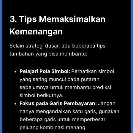
3. Tips Memaksimalkan
Kemenangan
Selain strategi dasar, ada beberapa tips
tambahan yang bisa membantu:
Pelajari Pola Simbol:
Perhatikan simbol
yang sering muncul pada putaran
sebelumnya untuk membantu prediksi
simbol berikutnya.
Fokus pada Garis Pembayaran:
Jangan
hanya mengandalkan satu garis, gunakan
beberapa garis untuk memperbesar
peluang kombinasi menang.