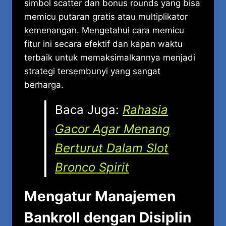
simbol scatter dan bonus rounds yang bisa
memicu putaran gratis atau multiplikator
kemenangan. Mengetahui cara memicu
fitur ini secara efektif dan kapan waktu
terbaik untuk memaksimalkannya menjadi
strategi tersembunyi yang sangat
berharga.
Baca Juga:
Rahasia
Gacor Agar Menang
Berturut Dalam Slot
Bronco Spirit
Mengatur Manajemen
Bankroll dengan Disiplin