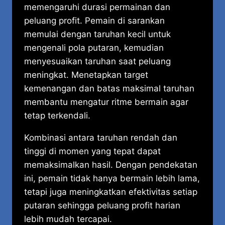
memengaruhi durasi permainan dan
peluang profit. Pemain di sarankan
memulai dengan taruhan kecil untuk
mengenali pola putaran, kemudian
menyesuaikan taruhan saat peluang
meningkat. Menetapkan target
kemenangan dan batas maksimal taruhan
membantu mengatur ritme bermain agar
tetap terkendali.
Kombinasi antara taruhan rendah dan
tinggi di momen yang tepat dapat
memaksimalkan hasil. Dengan pendekatan
ini, pemain tidak hanya bermain lebih lama,
tetapi juga meningkatkan efektivitas setiap
putaran sehingga peluang profit harian
lebih mudah tercapai.