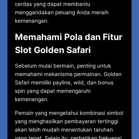
cerdas yang dapat membantu
menggandakan peluang Anda meraih
kemenangan.
Memahami Pola dan Fitur
Slot Golden Safari
Sebelum mulai bermain, penting untuk
memahami mekanisme permainan. Golden
Safari memiliki payline, wild, dan bonus
spin yang dapat memengaruhi
kemenangan.
Pemain yang mengetahui kombinasi simbol
yang menghasilkan pembayaran tertinggi
akan lebih mudah menentukan taruhan
yang tepat. Selain itu, perhatikan frekuensi