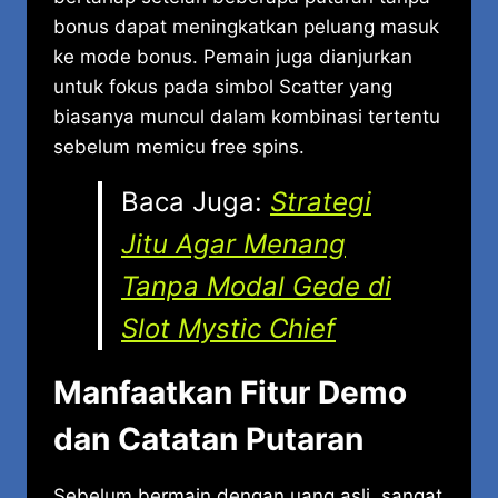
bonus dapat meningkatkan peluang masuk
ke mode bonus. Pemain juga dianjurkan
untuk fokus pada simbol Scatter yang
biasanya muncul dalam kombinasi tertentu
sebelum memicu free spins.
Baca Juga:
Strategi
Jitu Agar Menang
Tanpa Modal Gede di
Slot Mystic Chief
Manfaatkan Fitur Demo
dan Catatan Putaran
Sebelum bermain dengan uang asli, sangat