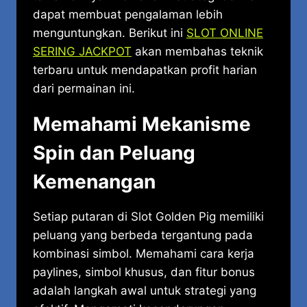
dapat membuat pengalaman lebih
menguntungkan. Berikut ini
SLOT ONLINE
SERING JACKPOT
akan membahas teknik
terbaru untuk mendapatkan profit harian
dari permainan ini.
Memahami Mekanisme
Spin dan Peluang
Kemenangan
Setiap putaran di Slot Golden Pig memiliki
peluang yang berbeda tergantung pada
kombinasi simbol. Memahami cara kerja
paylines, simbol khusus, dan fitur bonus
adalah langkah awal untuk strategi yang