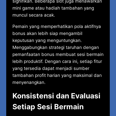
signifikan. Beberapa slot juga menawarkan
mini game atau hadiah tambahan yang
muncul secara acak.
Pemain yang memperhatikan pola aktifnya
bonus akan lebih siap mengambil
keputusan yang menguntungkan.
Menggabungkan strategi taruhan dengan
pemanfaatan bonus membuat sesi bermain
lebih produktif. Dengan cara ini, setiap fitur
yang tersedia dapat menjadi sumber
tambahan profit harian yang maksimal dan
menyenangkan.
Konsistensi dan Evaluasi
Setiap Sesi Bermain