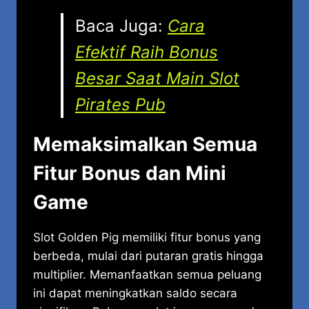
Baca Juga:
Cara
Efektif Raih Bonus
Besar Saat Main Slot
Pirates Pub
Memaksimalkan Semua
Fitur Bonus dan Mini
Game
Slot Golden Pig memiliki fitur bonus yang
berbeda, mulai dari putaran gratis hingga
multiplier. Memanfaatkan semua peluang
ini dapat meningkatkan saldo secara