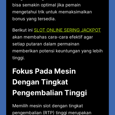
bisa semakin optimal jika pemain
mengetahui trik untuk memaksimalkan
bonus yang tersedia.
Berikut ini
SLOT ONLINE SERING JACKPOT
akan membahas cara-cara efektif agar
setiap putaran dalam permainan
memberikan potensi keuntungan yang lebih
tinggi.
Fokus Pada Mesin
Dengan Tingkat
Pengembalian Tinggi
Memilih mesin slot dengan tingkat
pengembalian (RTP) tinggi merupakan