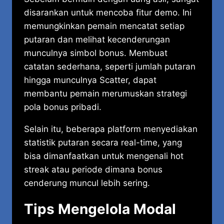
disarankan untuk mencoba fitur demo. Ini
memungkinkan pemain mencatat setiap
putaran dan melihat kecenderungan
munculnya simbol bonus. Membuat
catatan sederhana, seperti jumlah putaran
hingga munculnya Scatter, dapat
membantu pemain merumuskan strategi
pola bonus pribadi.
Selain itu, beberapa platform menyediakan
statistik putaran secara real-time, yang
bisa dimanfaatkan untuk mengenali hot
streak atau periode dimana bonus
cenderung muncul lebih sering.
Tips Mengelola Modal