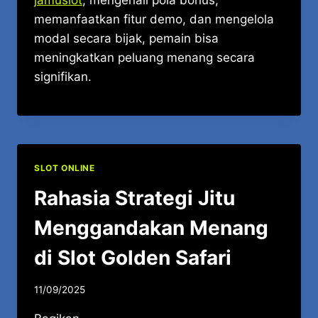
jamuslot
, mengenali pola bonus,
memanfaatkan fitur demo, dan mengelola
modal secara bijak, pemain bisa
meningkatkan peluang menang secara
signifikan.
SLOT ONLINE
Rahasia Strategi Jitu
Menggandakan Menang
di Slot Golden Safari
11/09/2025