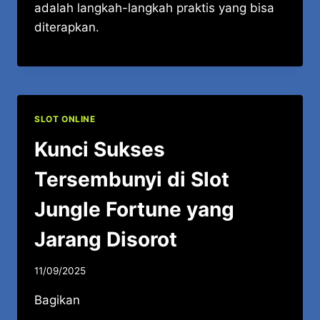
adalah langkah-langkah praktis yang bisa
diterapkan.
SLOT ONLINE
Kunci Sukses
Tersembunyi di Slot
Jungle Fortune yang
Jarang Disorot
11/09/2025
Bagikan