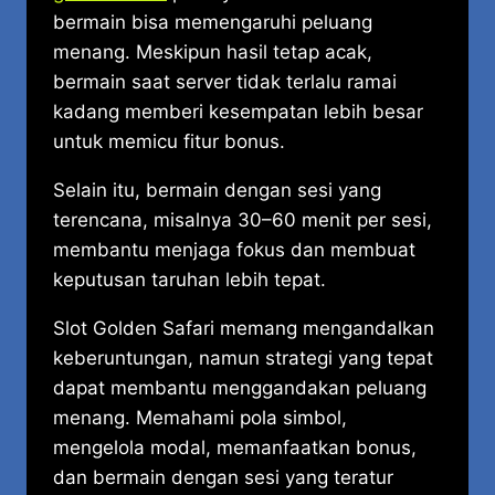
bermain bisa memengaruhi peluang
menang. Meskipun hasil tetap acak,
bermain saat server tidak terlalu ramai
kadang memberi kesempatan lebih besar
untuk memicu fitur bonus.
Selain itu, bermain dengan sesi yang
terencana, misalnya 30–60 menit per sesi,
membantu menjaga fokus dan membuat
keputusan taruhan lebih tepat.
Slot Golden Safari memang mengandalkan
keberuntungan, namun strategi yang tepat
dapat membantu menggandakan peluang
menang. Memahami pola simbol,
mengelola modal, memanfaatkan bonus,
dan bermain dengan sesi yang teratur