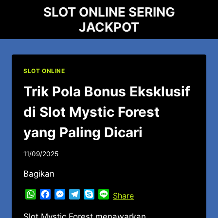
Skip
SLOT ONLINE SERING
to
JACKPOT
content
SLOT ONLINE
Trik Pola Bonus Eksklusif
di Slot Mystic Forest
yang Paling Dicari
11/09/2025
Bagikan
WhatsApp
Facebook
Messenger
Telegram
Skype
Line
Share
Slot Mystic Forest menawarkan