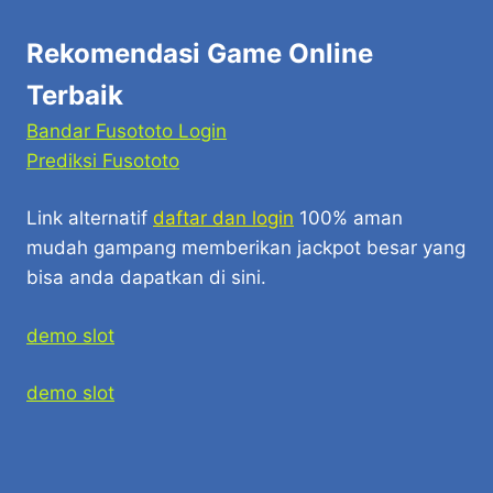
Rekomendasi Game Online
Terbaik
Bandar Fusototo Login
Prediksi Fusototo
Link alternatif
daftar dan login
100% aman
mudah gampang memberikan jackpot besar yang
bisa anda dapatkan di sini.
demo slot
demo slot