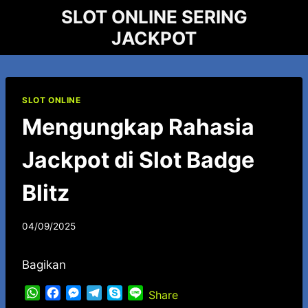
Skip
SLOT ONLINE SERING
to
JACKPOT
content
SLOT ONLINE
Mengungkap Rahasia
Jackpot di Slot Badge
Blitz
04/09/2025
Bagikan
W
F
M
T
S
L
Share