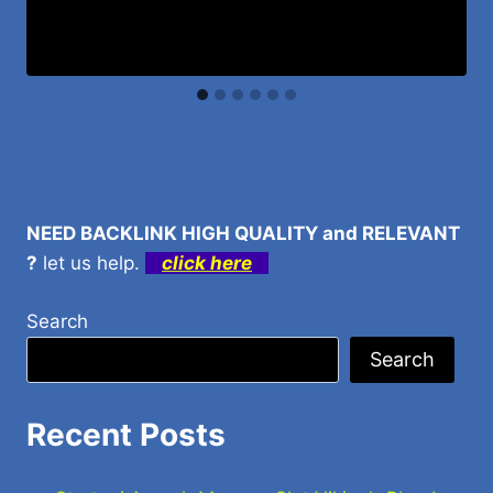
NEED BACKLINK HIGH QUALITY and RELEVANT
?
let us help.
click here
Search
Search
Recent Posts