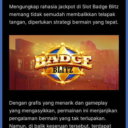
h
a
e
e
k
i
a
c
s
l
y
n
Mengungkap rahasia jackpot di Slot Badge Blitz
t
e
s
e
p
e
memang tidak semudah membalikkan telapak
s
b
e
g
e
tangan, diperlukan strategi bermain yang tepat.
A
o
n
r
p
o
g
a
p
k
e
m
r
Dengan grafis yang menarik dan gameplay
yang mengasyikkan, permainan ini menjanjikan
pengalaman bermain yang tak terlupakan.
Namun, di balik keseruan tersebut, terdapat