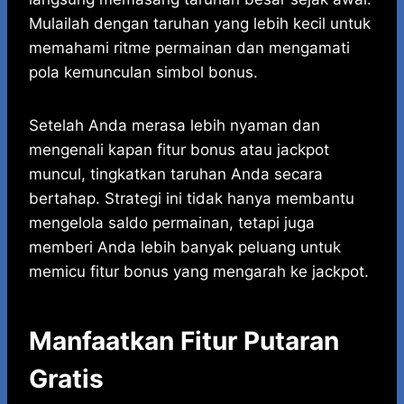
Mulailah dengan taruhan yang lebih kecil untuk
memahami ritme permainan dan mengamati
pola kemunculan simbol bonus.
Setelah Anda merasa lebih nyaman dan
mengenali kapan fitur bonus atau jackpot
muncul, tingkatkan taruhan Anda secara
bertahap. Strategi ini tidak hanya membantu
mengelola saldo permainan, tetapi juga
memberi Anda lebih banyak peluang untuk
memicu fitur bonus yang mengarah ke jackpot.
Manfaatkan Fitur Putaran
Gratis