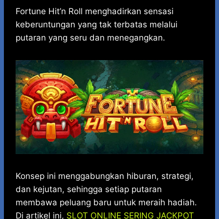
h
a
e
e
k
i
a
c
s
l
y
n
Fortune Hit’n Roll menghadirkan sensasi
t
e
s
e
p
e
keberuntungan yang tak terbatas melalui
s
b
e
g
e
putaran yang seru dan menegangkan.
A
o
n
r
p
o
g
a
p
k
e
m
r
Konsep ini menggabungkan hiburan, strategi,
dan kejutan, sehingga setiap putaran
membawa peluang baru untuk meraih hadiah.
Di artikel ini,
SLOT ONLINE SERING JACKPOT