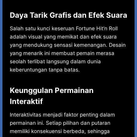
Daya Tarik Grafis dan Efek Suara
Salah satu kunci keseruan Fortune Hit’n Roll
adalah visual yang memikat dan efek suara
yang mendukung sensasi kemenangan. Desain
yang menarik ini membuat pemain merasa
seolah terlibat langsung dalam dunia
keberuntungan tanpa batas.
Keunggulan Permainan
Interaktif
Interaktivitas menjadi faktor penting dalam
permainan ini. Setiap pilihan dan putaran
memiliki konsekuensi berbeda, sehingga