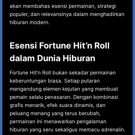
akan membahas esensi permainan, strategi
populer, dan relevansinya dalam menghadirkan
hiburan modern.
Esensi Fortune Hit’n Roll
dalam Dunia Hiburan
Fortune Hit’n Roll bukan sekadar permainan
keberuntungan biasa. Setiap putaran
mengandung elemen kejutan yang membuat
pemain selalu penasaran. Dengan kombinasi
grafis menarik, efek suara dinamis, dan
peluang menang yang terus berubah,
permainan ini menawarkan pengalaman
hiburan yang seru sekaligus memacu adrenalin.