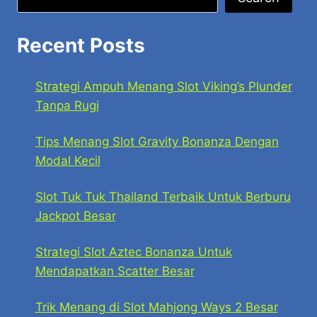
Recent Posts
Strategi Ampuh Menang Slot Viking’s Plunder
Tanpa Rugi
Tips Menang Slot Gravity Bonanza Dengan
Modal Kecil
Slot Tuk Tuk Thailand Terbaik Untuk Berburu
Jackpot Besar
Strategi Slot Aztec Bonanza Untuk
Mendapatkan Scatter Besar
Trik Menang di Slot Mahjong Ways 2 Besar