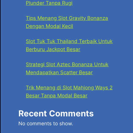
Plunder Tanpa Rugi
Tips Menang Slot Gravity Bonanza
Dengan Modal Kecil
Slot Tuk Tuk Thailand Terbaik Untuk
Berburu Jackpot Besar
Strategi Slot Aztec Bonanza Untuk
Mendapatkan Scatter Besar
Trik Menang di Slot Mahjong Ways 2
Besar Tanpa Modal Besar
Recent Comments
No comments to show.