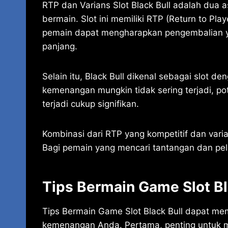
RTP dan Varians Slot Black Bull adalah dua
bermain. Slot ini memiliki RTP (Return to P
pemain dapat mengharapkan pengembalian ya
panjang.
Selain itu, Black Bull dikenal sebagai slot de
kemenangan mungkin tidak sering terjadi, p
terjadi cukup signifikan.
Kombinasi dari RTP yang kompetitif dan varian
Bagi pemain yang mencari tantangan dan p
Tips Bermain Game Slot Bl
Tips Bermain Game Slot Black Bull dapat m
kemenangan Anda. Pertama, penting untuk me