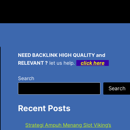
NEED BACKLINK HIGH QUALITY and
RELEVANT ?
let us help.
click here
Search
Search
Recent Posts
Strategi Ampuh Menang Slot Viking’s