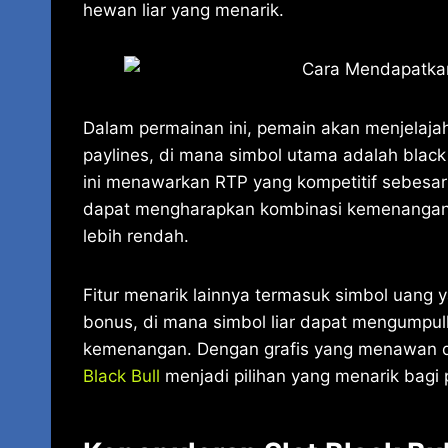
t
e
s
e
p
e
hewan liar yang menarik.
s
b
e
g
e
A
o
n
r
p
o
g
a
p
k
e
m
r
Dalam permainan ini, pemain akan menjelaja
paylines, di mana simbol utama adalah black
ini menawarkan RTP yang kompetitif sebesar 9
dapat mengharapkan kombinasi kemenangan 
lebih rendah.
Fitur menarik lainnya termasuk simbol uang
bonus, di mana simbol liar dapat mengumpul
kemenangan. Dengan grafis yang menawan d
Black Bull
menjadi pilihan yang menarik bagi 