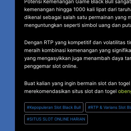
Potensi Kemenangan Game Black Bull sanga
kemenangan hingga 1000 kali lipat dari taruh
dikenal sebagai salah satu permainan yang m
menguntungkan seperti simbol uang dan puta
Dengan RTP yang kompetitif dan volatilitas t
meraih kombinasi kemenangan yang signifik
yang mengasyikkan juga menambah daya tarik
penggemar slot online.
Buat kalian yang ingin bermain slot dan tog
merekomendasikan situs slot dan togel
oben
Post
#
Kepopuleran Slot Black Bull
#
RTP & Varians Slot Bl
Tags:
#
SITUS SLOT ONLINE HARIAN