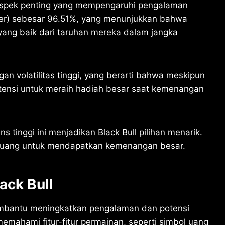
 aspek penting yang mempengaruhi pengalaman
layer) sebesar 96.51%, yang menunjukkan bahwa
ng baik dari taruhan mereka dalam jangka
ngan volatilitas tinggi, yang berarti bahwa meskipun
otensi untuk meraih hadiah besar saat kemenangan
s tinggi ini menjadikan Black Bull pilihan menarik.
eluang untuk mendapatkan kemenangan besar.
ack Bull
embantu meningkatkan pengalaman dan potensi
mahami fitur-fitur permainan, seperti simbol uang