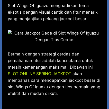
h
a
e
e
k
i
a
c
s
l
y
n
Slot Wings Of Iguazu menghadirkan tema
t
e
s
e
p
e
eksotis dengan visual cantik dan fitur menarik
s
b
e
g
e
yang menjanjikan peluang jackpot besar.
A
o
n
r
p
o
g
a
p
k
e
m
r
Bermain dengan strategi cerdas dan
pemahaman fitur adalah kunci utama untuk
meraih kemenangan maksimal. Dibawah ini
SLOT ONLINE SERING JACKPOT
akan
membahas cara mendapatkan jackpot besar di
slot Wings Of Iguazu dengan tips bermain yang
efektif dan mudah diikuti.