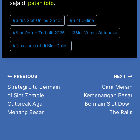
saja di
petanitoto
.
Post
#
Situs Slot Online Gacor
#
Slot Online
Tags:
#
Slot Online Terbaik 2025
#
Slot Wings Of Iguazu
#
Tips Jackpot di Slot Online
Post
PREVIOUS
NEXT
Strategi Jitu Bermain
Cara Meraih
navigation
di Slot Zombie
Kemenangan Besar
Outbreak Agar
Bermain Slot Down
Menang Besar
The Rails