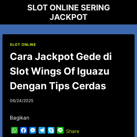
Skip
SLOT ONLINE SERING
to
JACKPOT
content
SLOT ONLINE
Cara Jackpot Gede di
Slot Wings Of Iguazu
Dengan Tips Cerdas
06/24/2025
Bagikan
W
F
M
T
S
L
Share