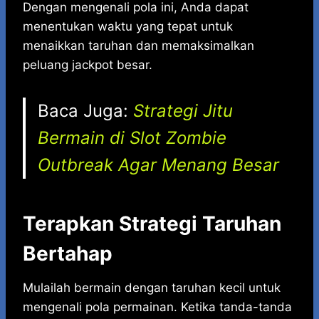
Dengan mengenali pola ini, Anda dapat
menentukan waktu yang tepat untuk
menaikkan taruhan dan memaksimalkan
peluang jackpot besar.
Baca Juga:
Strategi Jitu
Bermain di Slot Zombie
Outbreak Agar Menang Besar
Terapkan Strategi Taruhan
Bertahap
Mulailah bermain dengan taruhan kecil untuk
mengenali pola permainan. Ketika tanda-tanda