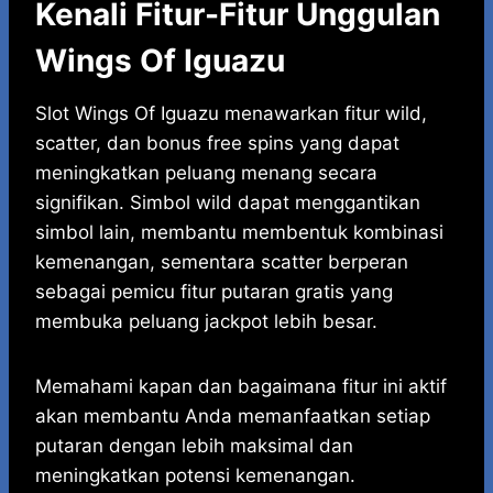
Kenali Fitur-Fitur Unggulan
Wings Of Iguazu
Slot Wings Of Iguazu menawarkan fitur wild,
scatter, dan bonus free spins yang dapat
meningkatkan peluang menang secara
signifikan. Simbol wild dapat menggantikan
simbol lain, membantu membentuk kombinasi
kemenangan, sementara scatter berperan
sebagai pemicu fitur putaran gratis yang
membuka peluang jackpot lebih besar.
Memahami kapan dan bagaimana fitur ini aktif
akan membantu Anda memanfaatkan setiap
putaran dengan lebih maksimal dan
meningkatkan potensi kemenangan.