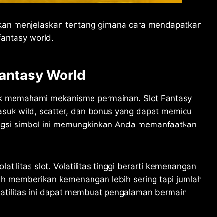
an menjelaskan tentang gimana cara mendapatkan
fantasy world.
 Fantasy World
uk memahami mekanisme permainan. Slot Fantasy
asuk wild, scatter, dan bonus yang dapat memicu
fungsi simbol ini memungkinkan Anda memanfaatkan
atilitas slot. Volatilitas tinggi berarti kemenangan
ndah memberikan kemenangan lebih sering tapi jumlah
olatilitas ini dapat membuat pengalaman bermain