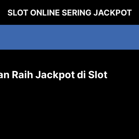
SLOT ONLINE SERING JACKPOT
n Raih Jackpot di Slot