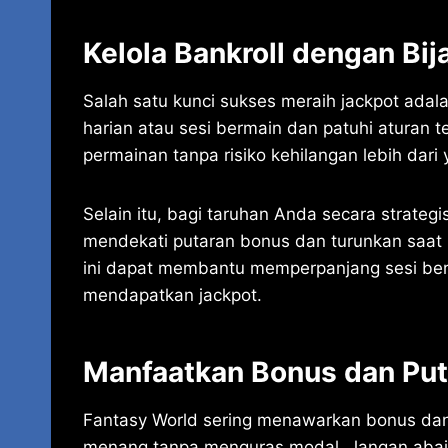
Kelola Bankroll dengan Bij
Salah satu kunci sukses meraih jackpot ada
harian atau sesi bermain dan patuhi aturan 
permainan tanpa risiko kehilangan lebih dari
Selain itu, bagi taruhan Anda secara strateg
mendekati putaran bonus dan turunkan saat 
ini dapat membantu memperpanjang sesi ber
mendapatkan jackpot.
Manfaatkan Bonus dan Put
Fantasy World sering menawarkan bonus dan
menang tanpa menguras modal. Jangan abaikan