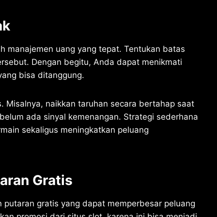
ak
lah manajemen uang yang tepat. Tentukan batas
tersebut. Dengan begitu, Anda dapat menikmati
 yang bisa ditanggung.
is. Misalnya, naikkan taruhan secara bertahap saat
belum ada sinyal kemenangan. Strategi sederhana
main sekaligus meningkatkan peluang
aran Gratis
 putaran gratis yang dapat memperbesar peluang
 promosi dari situs slot, karena ini bisa menjadi