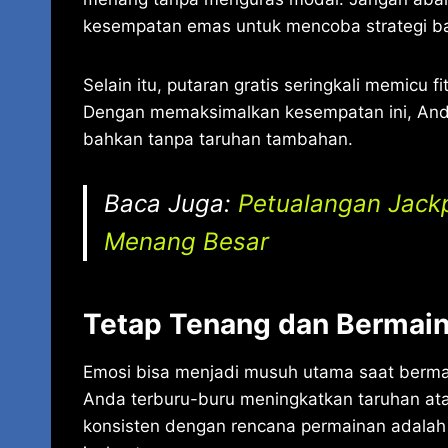
kesempatan emas untuk mencoba strategi ba
Selain itu, putaran gratis seringkali memicu f
Dengan memaksimalkan kesempatan ini, And
bahkan tanpa taruhan tambahan.
Baca Juga:
Petualangan Jackp
Menang Besar
Tetap Tenang dan Bermai
Emosi bisa menjadi musuh utama saat bermai
Anda terburu-buru meningkatkan taruhan atau
konsisten dengan rencana permainan adalah