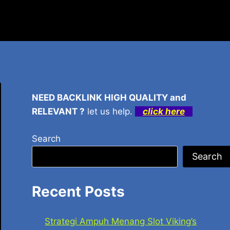
NEED BACKLINK HIGH QUALITY and
RELEVANT ?
let us help.
click here
Search
Search
Recent Posts
Strategi Ampuh Menang Slot Viking’s