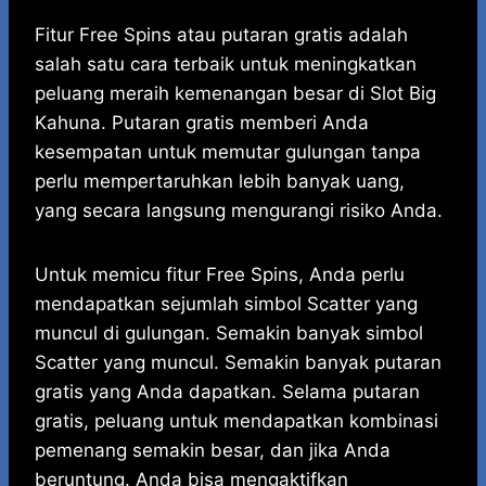
Fitur Free Spins atau putaran gratis adalah
salah satu cara terbaik untuk meningkatkan
peluang meraih kemenangan besar di Slot Big
Kahuna. Putaran gratis memberi Anda
kesempatan untuk memutar gulungan tanpa
perlu mempertaruhkan lebih banyak uang,
yang secara langsung mengurangi risiko Anda.
Untuk memicu fitur Free Spins, Anda perlu
mendapatkan sejumlah simbol Scatter yang
muncul di gulungan. Semakin banyak simbol
Scatter yang muncul. Semakin banyak putaran
gratis yang Anda dapatkan. Selama putaran
gratis, peluang untuk mendapatkan kombinasi
pemenang semakin besar, dan jika Anda
beruntung. Anda bisa mengaktifkan