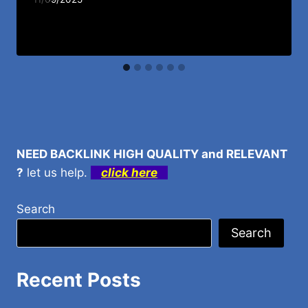
NEED BACKLINK HIGH QUALITY and RELEVANT
?
let us help.
click here
Search
Search
Recent Posts