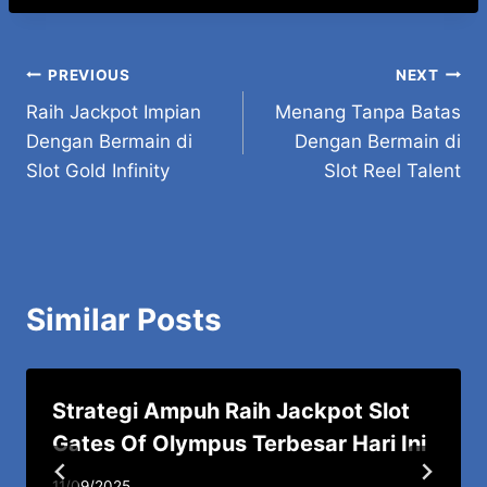
Post
PREVIOUS
NEXT
Raih Jackpot Impian
Menang Tanpa Batas
navigation
Dengan Bermain di
Dengan Bermain di
Slot Gold Infinity
Slot Reel Talent
Similar Posts
Strategi Ampuh Raih Jackpot Slot
Gates Of Olympus Terbesar Hari Ini
11/09/2025