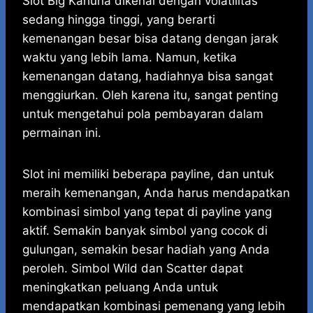
Slot Big Kahuna dikenal dengan volatilitas
sedang hingga tinggi, yang berarti
kemenangan besar bisa datang dengan jarak
waktu yang lebih lama. Namun, ketika
kemenangan datang, hadiahnya bisa sangat
menggiurkan. Oleh karena itu, sangat penting
untuk mengetahui pola pembayaran dalam
permainan ini.
Slot ini memiliki beberapa payline, dan untuk
meraih kemenangan, Anda harus mendapatkan
kombinasi simbol yang tepat di payline yang
aktif. Semakin banyak simbol yang cocok di
gulungan, semakin besar hadiah yang Anda
peroleh. Simbol Wild dan Scatter dapat
meningkatkan peluang Anda untuk
mendapatkan kombinasi pemenang yang lebih