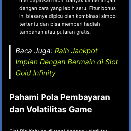
mendapatkan lebih banyak kemenangan
dengan cara yang lebih seru. Fitur bonus
ini biasanya dipicu oleh kombinasi simbol
tertentu dan bisa memberi hadiah
tambahan atau putaran gratis.
Baca Juga:
Raih Jackpot
Impian Dengan Bermain di Slot
Gold Infinity
Pahami Pola Pembayaran
dan Volatilitas Game