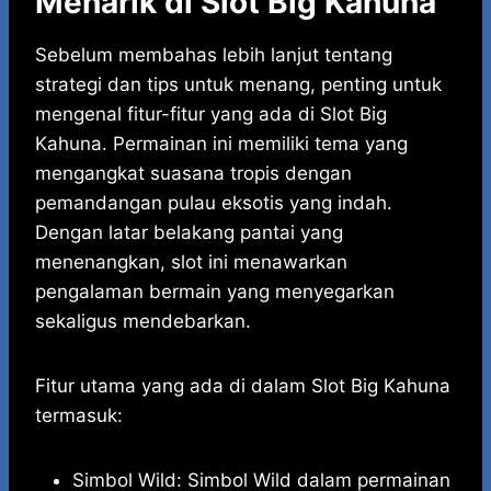
Menarik di Slot Big Kahuna
Sebelum membahas lebih lanjut tentang
strategi dan tips untuk menang, penting untuk
mengenal fitur-fitur yang ada di Slot Big
Kahuna. Permainan ini memiliki tema yang
mengangkat suasana tropis dengan
pemandangan pulau eksotis yang indah.
Dengan latar belakang pantai yang
menenangkan, slot ini menawarkan
pengalaman bermain yang menyegarkan
sekaligus mendebarkan.
Fitur utama yang ada di dalam Slot Big Kahuna
termasuk:
Simbol Wild: Simbol Wild dalam permainan