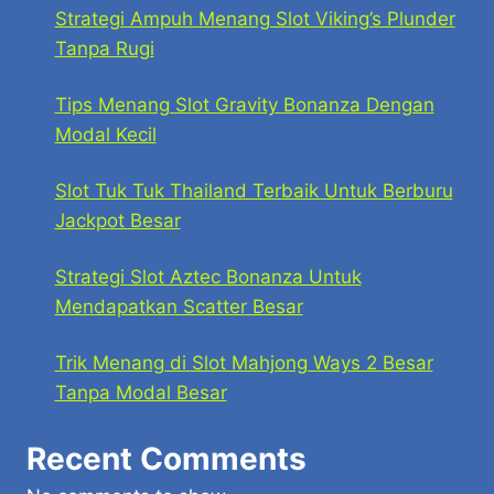
Strategi Ampuh Menang Slot Viking’s Plunder
Tanpa Rugi
Tips Menang Slot Gravity Bonanza Dengan
Modal Kecil
Slot Tuk Tuk Thailand Terbaik Untuk Berburu
Jackpot Besar
Strategi Slot Aztec Bonanza Untuk
Mendapatkan Scatter Besar
Trik Menang di Slot Mahjong Ways 2 Besar
Tanpa Modal Besar
Recent Comments