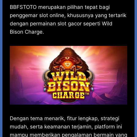
h
a
e
e
k
i
a
c
s
l
y
n
BBFSTOTO merupakan pilihan tepat bagi
t
e
s
e
p
e
penggemar slot online, khususnya yang tertarik
s
b
e
g
e
dengan permainan slot gacor seperti Wild
A
o
n
r
Bison Charge.
p
o
g
a
p
k
e
m
r
Dengan tema menarik, fitur lengkap, strategi
mudah, serta keamanan terjamin, platform ini
mampu memberikan pengalaman bermain yang