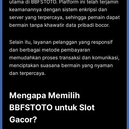
utama di BBFSTOTO. Platform ini telah terjamin
keamanannya dengan sistem enkripsi dan
server yang terpercaya, sehingga pemain dapat
bermain tanpa khawatir data pribadi bocor.
Selain itu, layanan pelanggan yang responsif
dan berbagai metode pembayaran
memudahkan proses transaksi dan komunikasi,
menciptakan suasana bermain yang nyaman
dan terpercaya.
Mengapa Memilih
BBFSTOTO untuk Slot
Gacor?