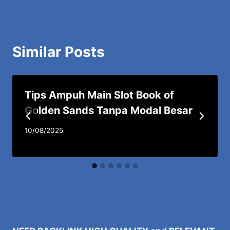
Similar Posts
Tips Ampuh Main Slot Book of
Golden Sands Tanpa Modal Besar
10/08/2025