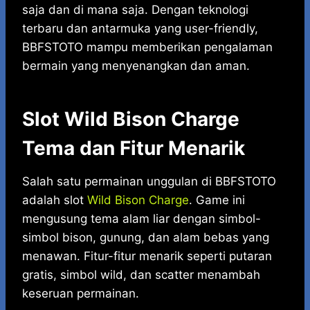
saja dan di mana saja. Dengan teknologi
terbaru dan antarmuka yang user-friendly,
BBFSTOTO mampu memberikan pengalaman
bermain yang menyenangkan dan aman.
Slot Wild Bison Charge
Tema dan Fitur Menarik
Salah satu permainan unggulan di BBFSTOTO
adalah slot
Wild Bison Charge
. Game ini
mengusung tema alam liar dengan simbol-
simbol bison, gunung, dan alam bebas yang
menawan. Fitur-fitur menarik seperti putaran
gratis, simbol wild, dan scatter menambah
keseruan permainan.