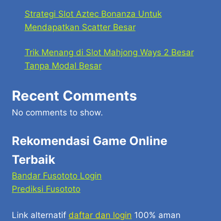
Strategi Slot Aztec Bonanza Untuk
Mendapatkan Scatter Besar
Trik Menang di Slot Mahjong Ways 2 Besar
Tanpa Modal Besar
Recent Comments
No comments to show.
Rekomendasi Game Online
Terbaik
Bandar Fusototo Login
Prediksi Fusototo
Link alternatif
daftar dan login
100% aman