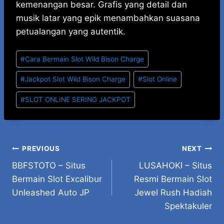
kemenangan besar. Grafis yang detail dan
musik latar yang epik menambahkan suasana
petualangan yang autentik.
Post
#
Cara Bermain Slot Wild Bison Charge
Tags:
#
Jackpot Slot Wild Bison Charge
#
Slot Online
#
SLOT ONLINE SERING JACKPOT
Post
PREVIOUS
NEXT
BBFSTOTO – Situs
LUSAHOKI – Situs
navigation
Bermain Slot Excalibur
Resmi Bermain Slot
Unleashed Auto JP
Jewel Rush Hadiah
Spektakuler