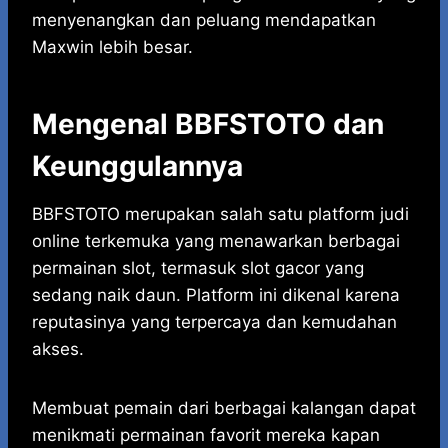
menyenangkan dan peluang mendapatkan
Maxwin lebih besar.
Mengenal BBFSTOTO dan
Keunggulannya
BBFSTOTO merupakan salah satu platform judi
online terkemuka yang menawarkan berbagai
permainan slot, termasuk slot gacor yang
sedang naik daun. Platform ini dikenal karena
reputasinya yang terpercaya dan kemudahan
akses.
Membuat pemain dari berbagai kalangan dapat
menikmati permainan favorit mereka kapan